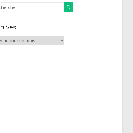
hives
ives