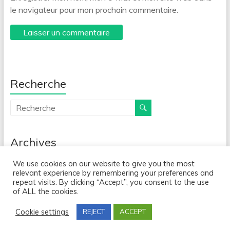
le navigateur pour mon prochain commentaire.
Recherche
Archives
Archives
We use cookies on our website to give you the most
relevant experience by remembering your preferences and
repeat visits. By clicking “Accept”, you consent to the use
of ALL the cookies.
Copyright © 2026
Graines de Savoirs
. All rights reserved. Theme
Cookie settings
REJECT
ACCEPT
Spacious
by ThemeGrill. Powered by:
WordPress
.