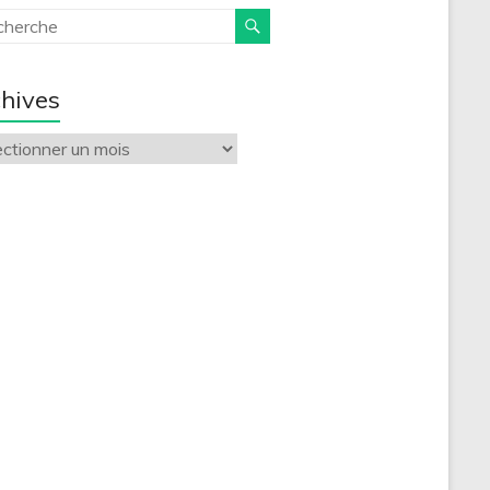
hives
ives