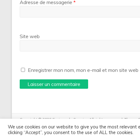
Adresse de messagerie
*
Site web
Enregistrer mon nom, mon e-mail et mon site web 
Copyright © 2026
Graines de Savoirs
. All rights reserved. Theme
WordPress
.
We use cookies on our website to give you the most relevant 
clicking “Accept”, you consent to the use of ALL the cookies.