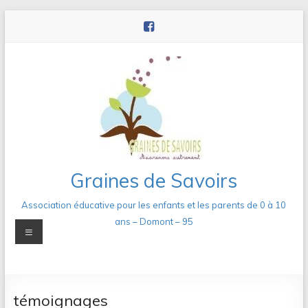
Aller
au
contenu
Graines de Savoirs
Association éducative pour les enfants et les parents de 0 à 10
ans – Domont – 95
Menu
témoignages